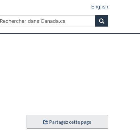
English
Rechercher
echercher
Rechercher
ans
anada.ca
Partagez cette page