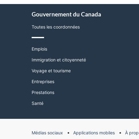
page"
À
Gouvernement du Canada
propos
de
Toutes les coordonnées
ce
site
Thèmes
Emplois
et
sujets
Immigration et citoyenneté
Voyage et tourisme
Entreprises
Prestations
Santé
Organisation
Médias sociaux
Applications mobiles
À prop
du