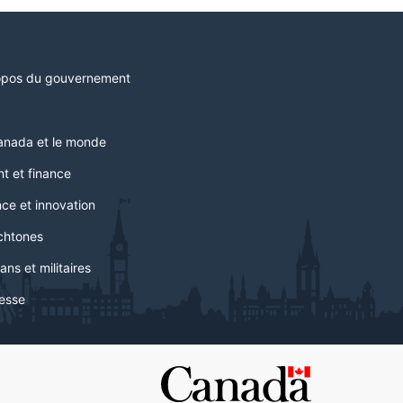
opos du gouvernement
anada et le monde
t et finance
ce et innovation
chtones
ans et militaires
esse