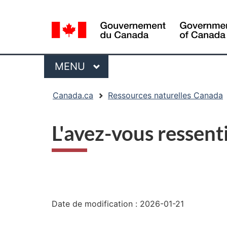
Sélection
de
la
langue
Menu
MENU
PRINCIPAL
Vous
Canada.ca
Ressources naturelles Canada
êtes
ici
L'avez-vous ressent
:
"Détails
de
Date de modification :
2026-01-21
la