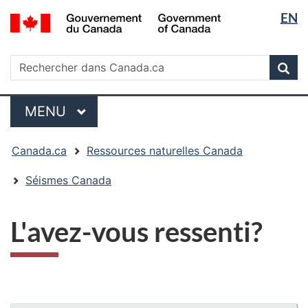
Sélectio
/
EN
Passer
Passer
Passer
Government
de
au
à
à
of
contenu
« Au
la
la
Rechercher
Canada
Rechercher
principal
sujet
version
Rec
langue
dans
du
HTML
Canada.ca
gouvernement »
simplifiée
Menu
MENU
PRINCIPAL
Vous
Canada.ca
Ressources naturelles Canada
êtes
ici
Séismes Canada
:
L'avez-vous ressenti?
"Détails