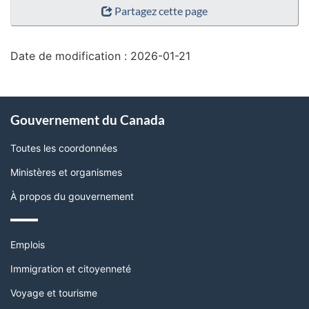
Partagez cette page
de
la
page"
Date de modification :
2026-01-21
À
Gouvernement du Canada
propos
de
Toutes les coordonnées
ce
Ministères et organismes
site
À propos du gouvernement
Thèmes
Emplois
et
sujets
Immigration et citoyenneté
Voyage et tourisme