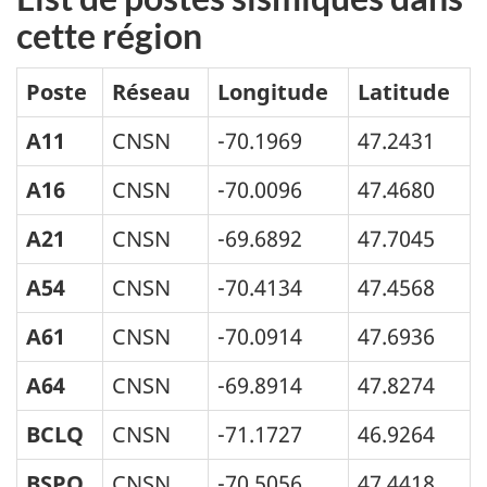
cette région
Poste
Réseau
Longitude
Latitude
A11
CNSN
-70.1969
47.2431
A16
CNSN
-70.0096
47.4680
A21
CNSN
-69.6892
47.7045
A54
CNSN
-70.4134
47.4568
A61
CNSN
-70.0914
47.6936
A64
CNSN
-69.8914
47.8274
BCLQ
CNSN
-71.1727
46.9264
BSPQ
CNSN
-70.5056
47.4418