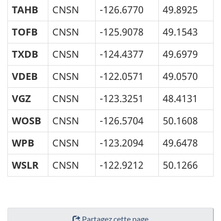
TAHB
CNSN
-126.6770
49.8925
TOFB
CNSN
-125.9078
49.1543
TXDB
CNSN
-124.4377
49.6979
VDEB
CNSN
-122.0571
49.0570
VGZ
CNSN
-123.3251
48.4131
WOSB
CNSN
-126.5704
50.1608
WPB
CNSN
-123.2094
49.6478
WSLR
CNSN
-122.9212
50.1266
"Détails
Partagez cette page