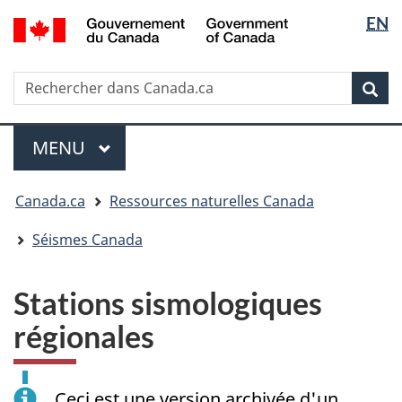
Sélectio
/
EN
Passer
Passer
Passer
Government
de
au
à
à
of
contenu
« Au
la
la
Canada
Rechercher
Rechercher
principal
sujet
version
Rec
langue
dans
du
HTML
Canada.ca
gouvernement »
simplifiée
Menu
MENU
PRINCIPAL
Vous
Canada.ca
Ressources naturelles Canada
êtes
ici
Séismes Canada
:
Stations sismologiques
régionales
Ceci est une version archivée d'un