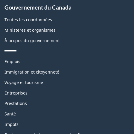
À
Gouvernement du Canada
propos
de
Toutes les coordonnées
ce
Ministères et organismes
site
À propos du gouvernement
Thèmes
Emplois
et
sujets
Immigration et citoyenneté
Voyage et tourisme
Entreprises
Prestations
Santé
Impôts