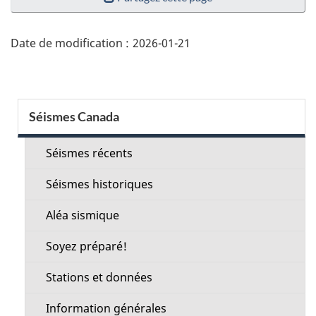
de
la
page"
Date de modification :
2026-01-21
Menu
Séismes Canada
de
la
Séismes récents
section
Séismes historiques
Aléa sismique
Soyez préparé!
Stations et données
Information générales