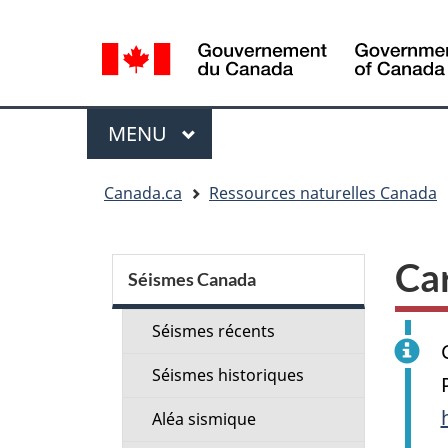
Sélection
de
la
langue
Menu
MENU
PRINCIPAL
Vous
Canada.ca
Ressources naturelles Canada
êtes
ici
Menu
:
Car
de
Séismes Canada
la
Séismes récents
section
Séismes historiques
Aléa sismique