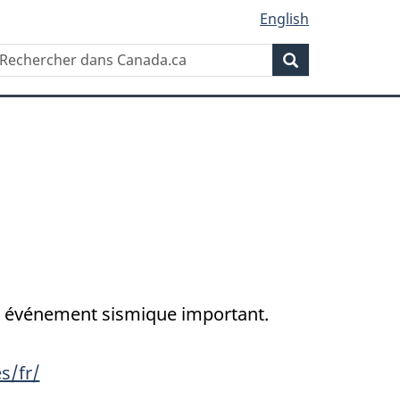
English
Rechercher
echercher
Rechercher
ans
anada.ca
un événement sismique important.
s/fr/