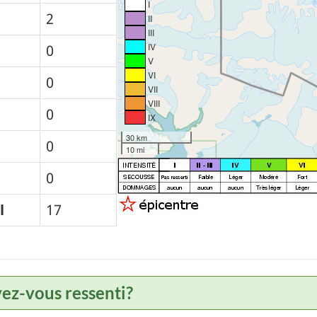
I
2
II
III
IV
0
V
VI
0
VII
VIII
0
IX
30 km
0
10 mi
0
l
17
vez-vous ressenti?