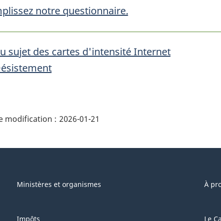
plissez notre questionnaire.
u sujet des cartes d'intensité Internet
ésistement
ails
 modification :
2026-01-21
e"
Ministères et organismes
À pr
Impôts
Le C