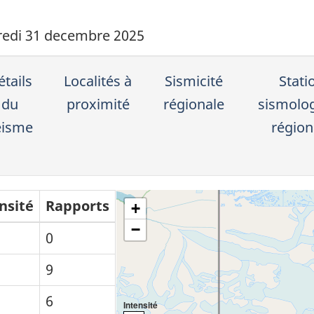
edi 31 decembre 2025
tails
Localités à
Sismicité
Stati
du
proximité
régionale
sismolo
éisme
région
nsité
Rapports
+
−
0
9
6
Intensité