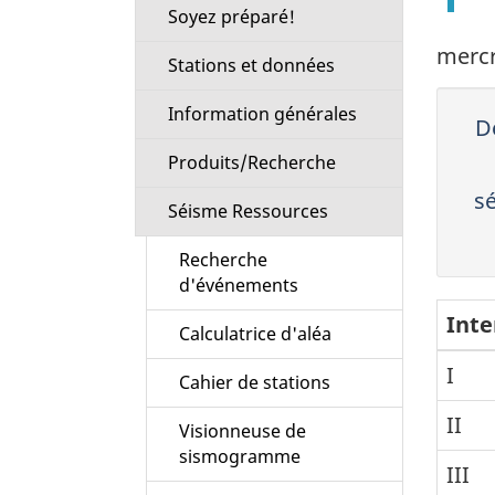
Soyez préparé!
mercr
Stations et données
Information générales
Dé
Produits/Recherche
s
Séisme Ressources
Recherche
d'événements
Inte
Calculatrice d'aléa
I
Cahier de stations
II
Visionneuse de
sismogramme
III