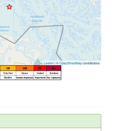
Leaflet
| ©
OpenStreetMap
contributors