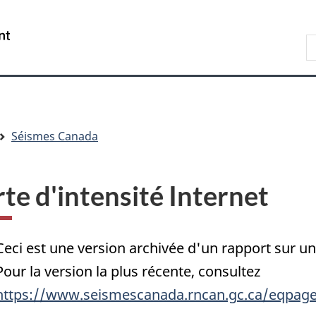
Passer
Passer
Passer
au
à
à
/
R
contenu
« Au
la
Government
d
principal
sujet
version
of
C
du
HTML
Canada
gouvernement »
simplifiée
Séismes Canada
te d'intensité Internet
Ceci est une version archivée d'un rapport sur 
Pour la version la plus récente, consultez
https://www.seismescanada.rncan.gc.ca/eqpage