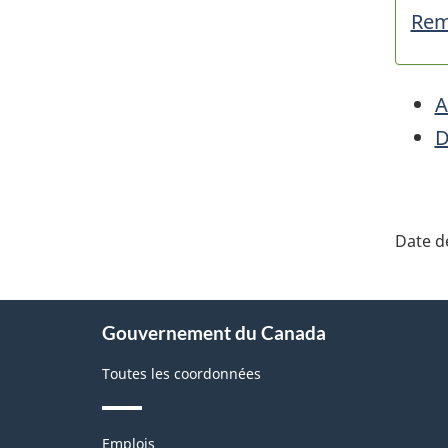
Rem
A
D
"Dét
de
Date de
la
pag
À
Gouvernement du Canada
propos
de
Toutes les coordonnées
ce
site
Thèmes
Emplois