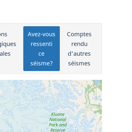
ons
Avez-vous
Comptes
giques
ressenti
rendu
ales
ce
d'autres
séisme?
séismes