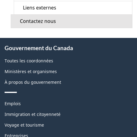
Liens externes
Contactez nous
À
Gouvernement du Canada
propos
de
Toutes les coordonnées
ce
Ministères et organismes
site
À propos du gouvernement
Thèmes
Emplois
et
sujets
Immigration et citoyenneté
Voyage et tourisme
Entreprises