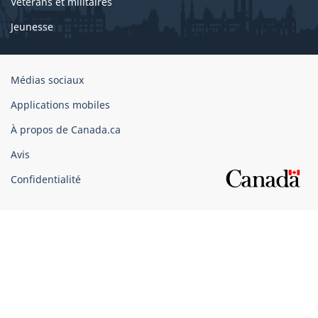
Vétérans et militaires
Jeunesse
Organisation
Médias sociaux
du
Applications mobiles
gouvernement
du
À propos de Canada.ca
Canada
Avis
Confidentialité