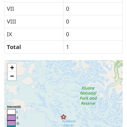
VII
0
VIII
0
IX
0
Total
1
+
−
Intensité
I
II
III