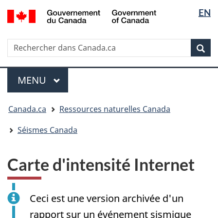
Sélectio
/
EN
Passer
Passer
Passer
Government
de
au
à
à
of
contenu
« Au
la
la
Canada
Rechercher
Rechercher
principal
sujet
version
Rec
langue
dans
du
HTML
Canada.ca
gouvernement »
simplifiée
Menu
MENU
PRINCIPAL
Vous
Canada.ca
Ressources naturelles Canada
êtes
ici
Séismes Canada
:
Carte d'intensité Internet
Ceci est une version archivée d'un
rapport sur un événement sismique