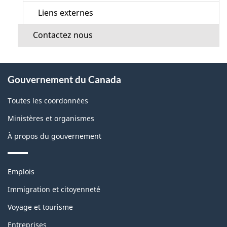
Liens externes
Contactez nous
À
Gouvernement du Canada
propos
de
Toutes les coordonnées
ce
Ministères et organismes
site
À propos du gouvernement
Thèmes
Emplois
et
sujets
Immigration et citoyenneté
Voyage et tourisme
Entreprises