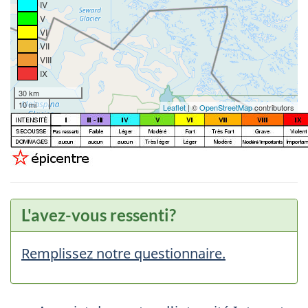
IV
V
VI
VII
VIII
IX
30 km
10 mi
Leaflet
| ©
OpenStreetMap
contributors
L'avez-vous ressenti?
Remplissez notre questionnaire.