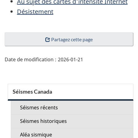
Au sujet des cartes d'intensité Internet
Désistement
"Détails
Partagez cette page
de
la
page"
Date de modification :
2026-01-21
Menu
Séismes Canada
de
la
Séismes récents
section
Séismes historiques
Aléa sismique